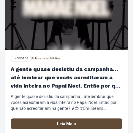
NOVIDADE
Publicado há 248 dias
A gente quase desistiu da campanha…
até lembrar que vocês acreditaram a
vida inteira no Papai Noel. Então por que
não acreditariam na gente?
A gente quase desistiu da campanha… até lembrar que
vocês acreditaram a vida inteira no Papai Noel. Então por
que não acreditariam na gente? 🌶️😎 #ChilliBeans
#NatalChilliBeans #PresentesDeNatal #Wishlist
#ÓculosSolar Relógios ArmaçãoDeGrau
Leia Mais