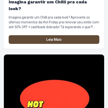
Imagina garantir um Chilli pra cada
look?
Imagina garantir um Chilli pra cada look? Aproveite os
últimos momentos da Hot Friday pra renovar seu estilo com
até 50% OFF + cashback dobrado! Tá esperando o que?!
Corre que já tá quase no fim! #SuperFriday
#ÓticaChilliBeans #Descontos #OlharComAtitude
Leia Mais
#EstiloQueTransforma