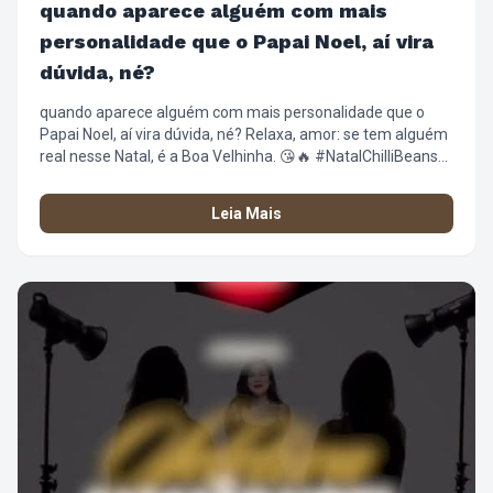
quando aparece alguém com mais
personalidade que o Papai Noel, aí vira
dúvida, né?
quando aparece alguém com mais personalidade que o
Papai Noel, aí vira dúvida, né? Relaxa, amor: se tem alguém
real nesse Natal, é a Boa Velhinha. 😘🔥 #NatalChilliBeans
#BoaVelhinha #ChilliBeans #NatalComAtitude
#FashionFilm
Leia Mais