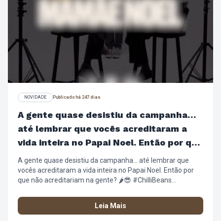
NOVIDADE
Publicado há 247 dias
A gente quase desistiu da campanha…
até lembrar que vocês acreditaram a
vida inteira no Papai Noel. Então por que
não acreditariam na gente?
A gente quase desistiu da campanha… até lembrar que
vocês acreditaram a vida inteira no Papai Noel. Então por
que não acreditariam na gente? 🌶️😎 #ChilliBeans
#NatalChilliBeans #PresentesDeNatal #Wishlist
#ÓculosSolar Relógios ArmaçãoDeGrau
Leia Mais