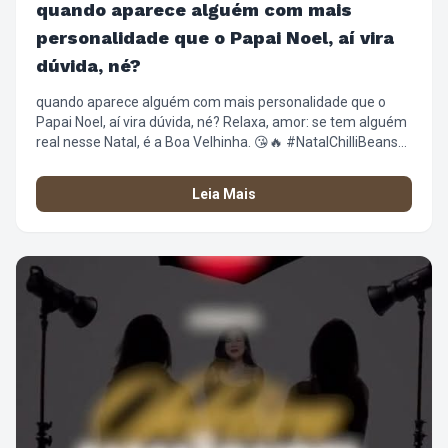
quando aparece alguém com mais
personalidade que o Papai Noel, aí vira
dúvida, né?
quando aparece alguém com mais personalidade que o
Papai Noel, aí vira dúvida, né? Relaxa, amor: se tem alguém
real nesse Natal, é a Boa Velhinha. 😘🔥 #NatalChilliBeans
#BoaVelhinha #ChilliBeans #NatalComAtitude
#FashionFilm
Leia Mais