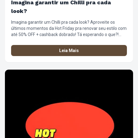
Imagina garantir um Chilli pra cada
look?
Imagina garantir um Chilli pra cada look? Aproveite os
últimos momentos da Hot Friday pra renovar seu estilo com
até 50% OFF + cashback dobrado! Tá esperando o que?!
Corre que já tá quase no fim! #SuperFriday
#ÓticaChilliBeans #Descontos #OlharComAtitude
Leia Mais
#EstiloQueTransforma