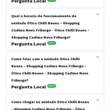
Pergunta Local
Resposta do Responsável: Os serviços oferecidos são
no ramo de Ótica. Ótica Chilli Beans. A pioneira no
Qual o horario de funcionamento da
conceito de ótica self-service, que permite ao cliente
unidade Ótica Chilli Beans - Shopping
manusear e experimentar os produtos, melhorando sua
decisão de compra.
Cadima Nova Friburgo - Ótica Chilli Beans -
Shopping Cadima Nova Friburgo?
Pergunta Local
NOVO
Resposta do Responsável: A unidade Ótica Chilli Beans -
Shopping Cadima Nova Friburgo - Ótica Chilli Beans -
Como falar com a unidade Ótica Chilli
Shopping Cadima Nova Friburgo está aberta .
Beans - Shopping Cadima Nova Friburgo -
Ótica Chilli Beans - Shopping Cadima Nova
Friburgo?
Pergunta Local
NOVO
Resposta do Responsável: Você pode entrar em contato
com a unidade Ótica Chilli Beans - Shopping Cadima
Como chegar na unidade Ótica Chilli Beans
Nova Friburgo - Ótica Chilli Beans - Shopping Cadima
- Shopping Cadima Nova Friburgo - Ótica
Nova Friburgo pelo telefone (22) 99239-1248 ou pelo