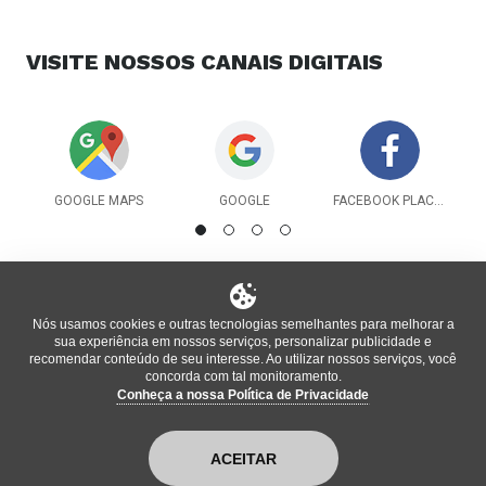
VISITE NOSSOS
CANAIS DIGITAIS
GOOGLE MAPS
GOOGLE
FACEBOOK PLACES
Nós usamos cookies e outras tecnologias semelhantes para melhorar a
sua experiência em nossos serviços, personalizar publicidade e
recomendar conteúdo de seu interesse. Ao utilizar nossos serviços, você
concorda com tal monitoramento.
Conheça a nossa Política de Privacidade
®
Informações oficiais do local atualizadas pela plataforma
bm
,
enterprise
ACEITAR
Política de Privacidade