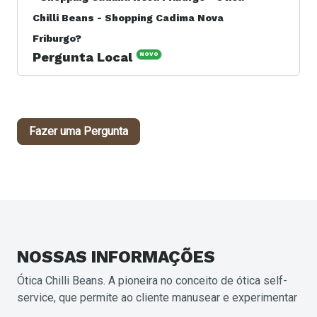
site https://www.oticachillibeans.com.br/.
Chilli Beans - Shopping Cadima Nova
Friburgo?
Pergunta Local
NOVO
Resposta do Responsável: A unidade Ótica Chilli Beans -
Shopping Cadima Nova Friburgo - Ótica Chilli Beans -
Shopping Cadima Nova Friburgo está localizada no
endereço RUA MOISES AMELIO, 17 - CENTRO, Nova
Fazer uma Pergunta
Friburgo - RJ, BR
NOSSAS
INFORMAÇÕES
Ótica Chilli Beans. A pioneira no conceito de ótica self-
service, que permite ao cliente manusear e experimentar
os produtos, melhorando sua decisão de compra.