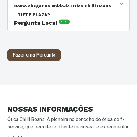
com a unidade Ótica Chilli Beans - TIETÊ PLAZA pelo
Como chegar na unidade Ótica Chilli Beans
telefone 11 94722-3073 ou pelo site
- TIETÊ PLAZA?
https://www.oticachillibeans.com.br/.
Pergunta Local
NOVO
Resposta do Responsável: A unidade Ótica Chilli Beans -
TIETÊ PLAZA está localizada no endereço AVENIDA
RAIMUNDO PEREIRA DE, 1465 - JARDIM IRIS, São Paulo -
SP, BR
Fazer uma Pergunta
NOSSAS
INFORMAÇÕES
Ótica Chilli Beans. A pioneira no conceito de ótica self-
service, que permite ao cliente manusear e experimentar
os produtos, melhorando sua decisão de compra.