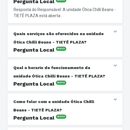
Pergunta Local
NOVO
Resposta do Responsável: A unidade Ótica Chilli Beans -
TIETÊ PLAZA está aberta .
Quais serviços são oferecidos na unidade
Ótica Chilli Beans - TIETÊ PLAZA?
Pergunta Local
NOVO
Resposta do Responsável: Os serviços oferecidos são
no ramo de Ótica. Ótica Chilli Beans. A pioneira no
Qual o horario de funcionamento da
conceito de ótica self-service, que permite ao cliente
unidade Ótica Chilli Beans - TIETÊ PLAZA?
manusear e experimentar os produtos, melhorando sua
decisão de compra.
Pergunta Local
NOVO
Resposta do Responsável: A unidade Ótica Chilli Beans -
TIETÊ PLAZA está aberta .
Como falar com a unidade Ótica Chilli
Beans - TIETÊ PLAZA?
Pergunta Local
NOVO
Resposta do Responsável: Você pode entrar em contato